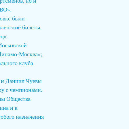
ртсменов, но и
СВО».
новке были
членские билеты,
ц».
Московской
«Динамо-Москва»;
льного клуба
 и Даниил Чуевы
ку с чемпионами.
ены Общества
ина и к
обого назначения