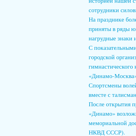
историей нашей с
сотрудники силов
На празднике бол
приняты в ряды ю
нагрудные знаки 
С показательным
городской органи
гимнастического 
«Динамо-Москва»
Спортсмены волей
вместе с талисма
После открытия п
«Динамо» возложи
мемориальной дос
НКВД СССР).