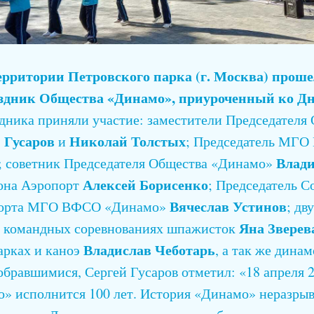
территории Петровского парка (г. Москва) проше
здник Общества «Динамо», приуроченный ко Дн
дника приняли участие: заместители Председателя
 Гусаров
Николай Толстых
и
; Председатель МГ
Влад
; советник Председателя Общества «Динамо»
Алексей Борисенко
йона Аэропорт
; Председатель С
Вячеслав Устинов
спорта МГО ВФСО «Динамо»
; дв
Яна Зверев
в командных соревнованиях шпажисток
Владислав Чеботарь
арках и каноэ
, а так же дина
обравшимися, Сергей Гусаров отметил: «18 апреля 2
» исполнится 100 лет. История «Динамо» неразрыв