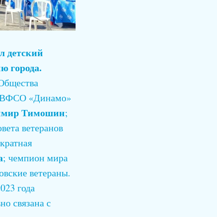
л детский
ю города.
 Общества
О ВФСО «Динамо»
имир Тимошин
;
овета ветеранов
укратная
а
; чемпион мира
мовские ветераны.
023 года
но связана с