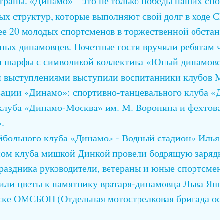
траны. «Динамо» – это не только победы наших спо
ых структур, которые выполняют свой долг в ходе 
ее 20 молодых спортсменов в торжественной обста
ных динамовцев. Почетные гости вручили ребятам 
и шарфы с символикой коллектива «Юный динамове
и выступлениями выступили воспитанники клубов 
зации «Динамо»: спортивно-танцевального клуба 
клуба «Динамо-Москва» им. М. Воронина и фехтова
.
больного клуба «Динамо» - Водный стадион» Илья
ном клуба мишкой Динкой провели бодрящую заряд
раздника руководители, ветераны и юные спортсм
ли цветы к памятнику вратаря-динамовца Льва Яш
ке ОМСБОН (Отдельная мотострелковая бригада ос