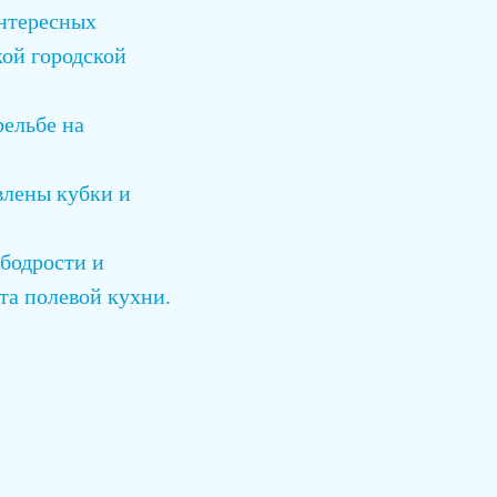
интересных
ой городской
рельбе на
влены кубки и
бодрости и
та полевой кухни.