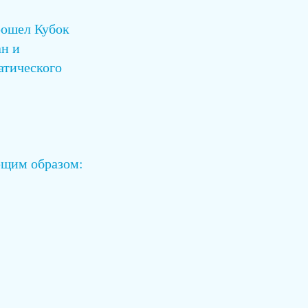
прошел Кубок
ан и
атического
ющим образом: