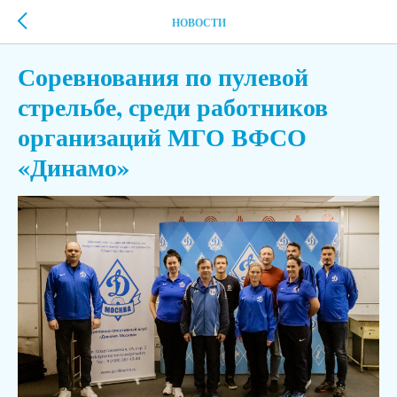
НОВОСТИ
Соревнования по пулевой
стрельбе, среди работников
организаций МГО ВФСО
«Динамо»